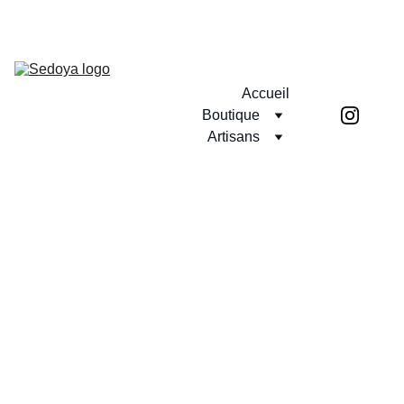
RETROUVEZ SEDOYA EN DIRECT LES 12 ET 13 SEPTEMBRE AU 
VANNES SEKAI FESTIVAL
Accueil
Boutique
Artisans