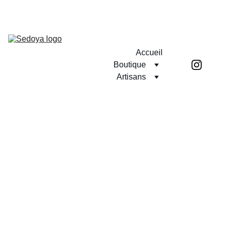
RETROUVEZ SEDOYA EN DIRECT LES 12 ET 13 SEPTEMBRE AU 
VANNES SEKAI FESTIVAL
Accueil
Boutique
Artisans